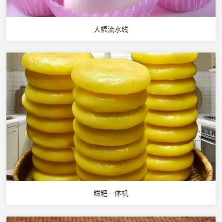
大幅流水线
糍粑一体机