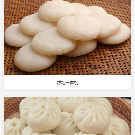
糍粑一体机